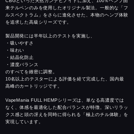
CBGといった天然カンナビノイドに加え、100％ヘンプ由
来テルペンのみを使用したオリジナル製法。一般的な「フ
ルスペクトラム」をさらに進化させた、本物のヘンプ体験
を追求した高級シリーズです。
製品開発には半年以上のテストを実施し、
・吸いやすさ
・味わい
・結晶化防止
・濃度バランス
のすべてを緻密に調整。
10名以上のテスターによる評価を経て完成した、国内最
高峰のカートリッジです。
VapeMania FULL HEMPシリーズは、単なる高濃度では
なく、体感を最適化した配合バランスが特徴。深いリラッ
クス感と頭の冴えを同時に得られる「極上のチル体験」を
実現しています。